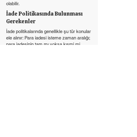
olabilir.
İade Politikasında Bulunması
Gerekenler
İade politikalarında genellikle şu tür konular
ele alınır: Para iadesi isteme zaman aralığı;
para iadesinin tam mı yoksa kısmi mi
olacağı; müşterinin hangi koşullar altında
para iadesi alacağı ve çok daha fazlası.
Nisbetiye Mah., Nisbetiye Cad., No: 24 İç Kapı
No: 17 Besiktas/Istanbul
selin@mindcareacademy.com